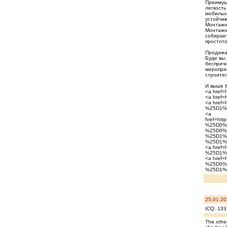
Преимущ
легкость
мобильн
устойчи
Монтажн
Монтажны
собирает
простото
Продажа 
Буде вы 
беспричи
мероприя
строите
И выше б
<a href=h
<a href=
<a href
%25D1%
<a
href=ht
%25D0%
%25D0%
%25D1%
%25D1%
<a href
%25D1%2
<a href
%25D0%
%25D1%2
25.01.20
ICQ: 133
The other