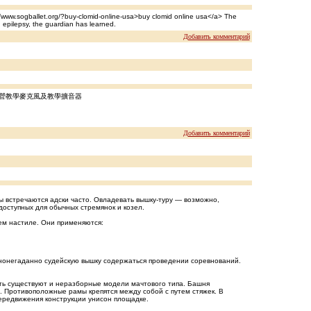
://www.sogballet.org/?buy-clomid-online-usa>buy clomid online usa</a> The
d epilepsy, the guardian has learned.
Добавить комментарий
專營教學麥克風及教學擴音器
Добавить комментарий
 встречаются адски часто. Овладевать вышку-туру — возможно,
оступных для обычных стремянок и козел.
ем настиле. Они применяются:
ннонегаданно судейскую вышку содержаться проведении соревнований.
ть существуют и неразборные модели мачтового типа. Башня
й. Противоположные рамы крепятся между собой с путем стяжек. В
ередвижения конструкции унисон площадке.