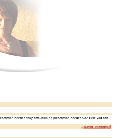
prescription-needed>buy amoxicillin no prescription needed</a> Here you can
Добавить комментарий