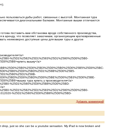
т);
но пользоваться дабы работ, связанных с высотой. Монтажная тура
обеспечивается диагональными балками. Монтажные вышки отличаются
готова поставить вам обстановка вроде собственного производства,
ия в аренду, что позволяет заказчикам, организующим кратковременные
вать неимоверно доступные цены для вышки туры и другое
роизводителя</a>
25D0%25B0-%25D1%2582%25D1%2583%25D1%2580%25D0%25B0-
0%25B9>купить вышку</a>
D0%25BB%25D0%25B0%25D0%25B3%25D0%25B0%25D0%25B5%25D0%25BC-
5D0%25B6%25D0%25BD%25D1%258B%25D0%25B5-
5D1%2580%25D1%258B-
5D0%25BD%25D0%25BD%25D0%25BE%25D0%25B3%25D0%25BE-
5B9>вышка тура купить у производителя</a>
5D0%25B0-%25D1%2580%25D0%25B8%25D0%25BD-
/a>
25D0%25B0-%25D1%2582%25D1%2583%25D1%2580%25D0%25B0-
012020-%25D1%2580%25D0%25B8%25D0%25BD-
Добавить комментарий
foot drop, just so she can be a youtube sensation. My iPad is now broken and