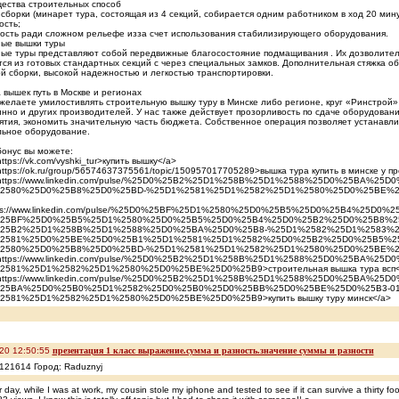
ества строительных способ
 сборки (минарет тура, состоящая из 4 секций, собирается одним работником в ход 20 мину
ость;
вость ради сложном рельефе изза счет использования стабилизирующего оборудования.
ые вышки туры
е туры представляют собой передвижные благосостояние подмащивания . Их дозволитель
ся из готовых стандартных секций с через специальных замков. Дополнительная стяжка 
й сборки, высокой надежностью и легкостью транспортировки.
вышек путь в Москве и регионах
желаете умилостивлять строительную вышку туру в Минске либо регионе, круг «Ринстрой» 
нно и других производителей. У нас также действует прозорливость по сдаче оборудован
тия, экономить значительную часть бюджета. Собственное операция позволяет устанавли
льное оборудование.
онус вы можете:
ttps://vk.com/vyshki_tur>купить вышку</a>
https://ok.ru/group/56574637375561/topic/150957017705289>вышка тура купить в минске у п
=https://www.linkedin.com/pulse/%25D0%25B2%25D1%258B%25D1%2588%25D0%25BA%
2580%25D0%25B8%25D0%25BD-%25D1%2581%25D1%2582%25D1%2580%25D0%25BE%25D
tps://www.linkedin.com/pulse/%25D0%25BF%25D1%2580%25D0%25B5%25D0%25B4%25
25BF%25D0%25B5%25D1%2580%25D0%25B5%25D0%25B4%25D0%25B2%25D0%25B8%2
25B2%25D1%258B%25D1%2588%25D0%25BA%25D0%25B8-%25D1%2582%25D1%2583%2
2581%25D0%25BE%25D0%25B1%25D1%2581%25D1%2582%25D0%25B2%25D0%25B5%2
2580%25D0%25B8%25D0%25BD-%25D1%2581%25D1%2582%25D1%2580%25D0%25BE%25D0%2
=https://www.linkedin.com/pulse/%25D0%25B2%25D1%258B%25D1%2588%25D0%25BA%2
581%25D1%2582%25D1%2580%25D0%25BE%25D0%25B9>строительная вышка тура всп<
=https://www.linkedin.com/pulse/%25D0%25B2%25D1%258B%25D1%2588%25D0%25BA%
25BA%25D0%25B0%25D1%2582%25D0%25B0%25D0%25BB%25D0%25BE%25D0%25B3-01
581%25D1%2582%25D1%2580%25D0%25BE%25D0%25B9>купить вышку туру минск</a>
20 12:50:55
презентация 1 класс выражение.сумма и разность.значение суммы и разности
121614 Город: Raduznyj
 day, while I was at work, my cousin stole my iphone and tested to see if it can survive a thirty 