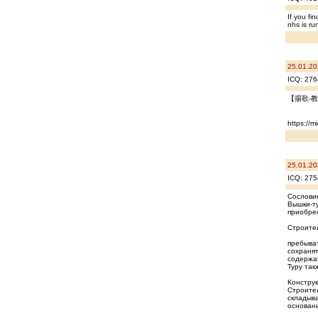
If you fi
nhs is ru
25.01.20
ICQ: 276
【揚歌-
https://m
25.01.20
ICQ: 275
Сослови
Вышки-ту
приобрес
Строител
пребыват
сохранят
содержат
Туру так
Констру
Строител
складыва
основани