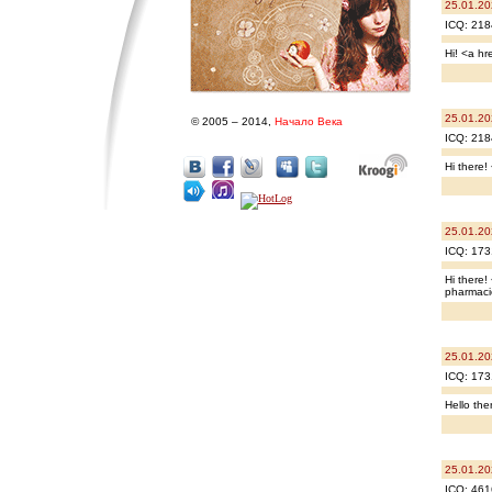
25.01.20
ICQ: 218
Hi! <a hr
25.01.20
© 2005 – 2014,
Начало Века
ICQ: 218
Hi there!
25.01.20
ICQ: 173
Hi there!
pharmaci
25.01.20
ICQ: 173
Hello th
25.01.20
ICQ: 461