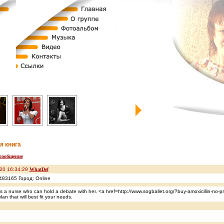
я книга
сообщение
20 16:34:29
WhatDef
483165 Город: Online
 a nurse who can hold a debate with her. <a href=http://www.sogballet.org/?buy-amoxicillin-no-
lan that will best fit your needs.