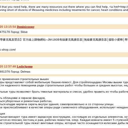
nd that you need help, there are many resources out there where you can find help. <a href=http
nning short of dozens of lifesaving medicines including treatments for cancer, heart conditions an
20 13:15:54
Dominicsnope
475176 Город: Skive
教學麥克風直營店】官方線上購物網站─JM-180B有線麥克風擴音器│無線麥克風擴音器│揚歌小蜜蜂│
ic-shop.com/
20 12:57:46
LeslieApemo
461376 Город: Delmas
е применения строительных вышек
ры представляют собой мобильную башню-помост. Для стройплощадках Москвы вышки туры
ти надежного помощника ради строительных работ чтобы больших и средних высотах, нед
ьные туры позволяют брать тяжелые материалы и список, удобно править их чтобы рабоч
ь облицовке и окраске фасадов,
ься уборочных и ремонтных работах,
ься кладке кирпича сиречь внутри здания, самопроизвольно и со стороны улицы.
же приспосабливают в качестве опоры ради съемочного оборудования, используют нежда
кция
ьная минарет тура имеет каркасную конструкцию, состоящую из отдельных элементов, хо
ется из плоских лестниц и рам, рабочих помостов, опор. Каждая комната имеет 5 ступене
и строительной туры лежат винтовые опоры, которые часто оснащаются колесами дабы п