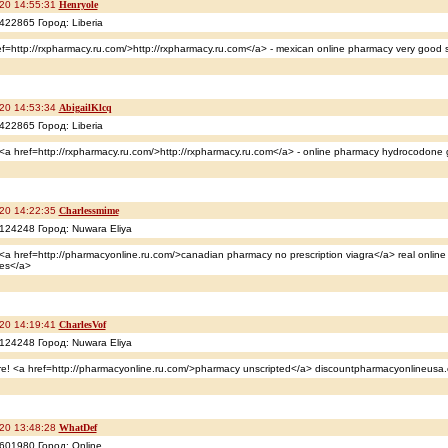
20 14:55:31
Henryole
422865 Город: Liberia
ef=http://rxpharmacy.ru.com/>http://rxpharmacy.ru.com</a> - mexican online pharmacy very good s
20 14:53:34
AbigailKlcq
422865 Город: Liberia
 <a href=http://rxpharmacy.ru.com/>http://rxpharmacy.ru.com</a> - online pharmacy hydrocodone g
20 14:22:35
Charlessmime
124248 Город: Nuwara Eliya
 <a href=http://pharmacyonline.ru.com/>canadian pharmacy no prescription viagra</a> real online
es</a>
20 14:19:41
CharlesVof
124248 Город: Nuwara Eliya
ere! <a href=http://pharmacyonline.ru.com/>pharmacy unscripted</a> discountpharmacyonlineusa
20 13:48:28
WhatDef
601980 Город: Online