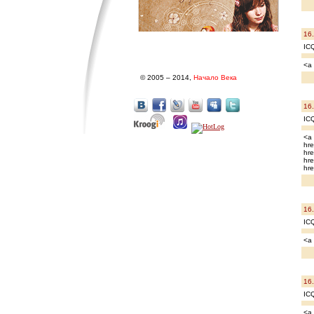
16
IC
<a 
© 2005 – 2014,
Начало Века
16
IC
<a 
hre
hre
hre
hre
16
IC
<a 
16
IC
<a 