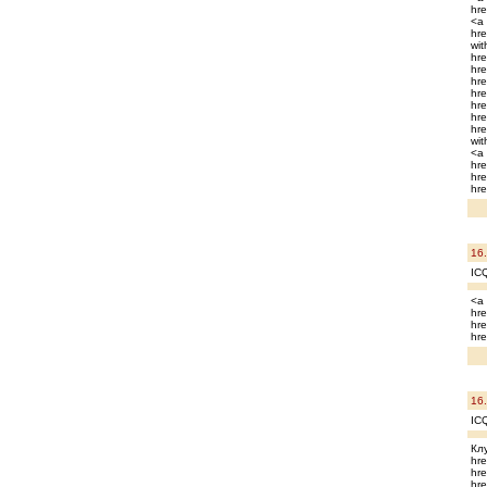
hre
<a 
hre
wit
hre
hre
hre
hre
hre
hre
hre
wit
<a 
hre
hre
hre
16
ICQ
<a 
hre
hre
hre
16
IC
Клу
hre
hre
hre