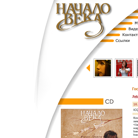
Го
Доб
16
IC
Ко
хим
</
нар
hre
hre