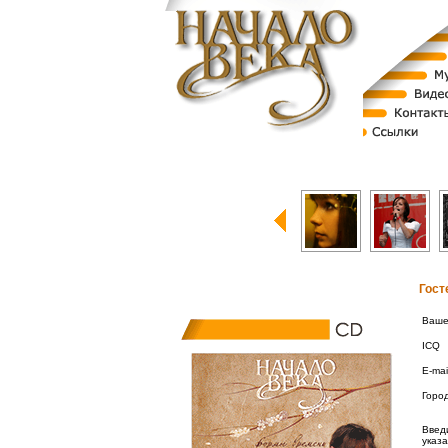
Гост
Ваше
ICQ
E-mai
Горо
Введи
указ