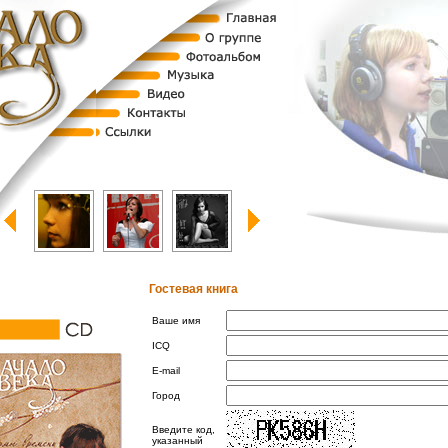
Гостевая книга
Ваше имя
ICQ
E-mail
Город
Введите код,
указанный