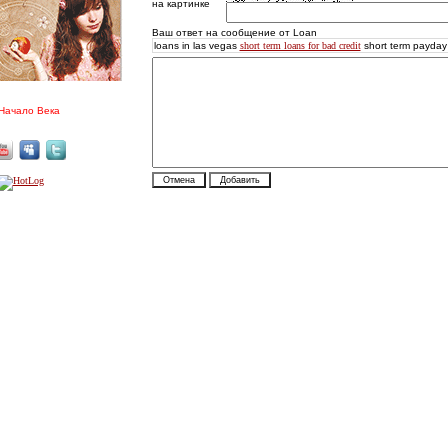
на картинке
Ваш ответ на сообщение от Loan
loans in las vegas
short term loans for bad credit
short term payday
Начало Века