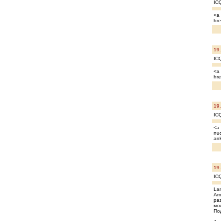
IC
<a 
hre
19
IC
<a 
hre
19
IC
<a 
nud
ank
19
IC
La
Am
ра
мо
По