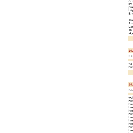
Ana
by 
pro
htt
Eng
The
Ami
La
To 
sky
19
ICQ
<a 
hre
19
IC
web
hre
hre
hre
hre
hre
hre
hre
hre
hre
hr