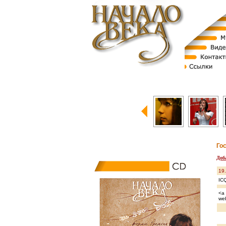
Го
Доб
19
IC
<a 
we