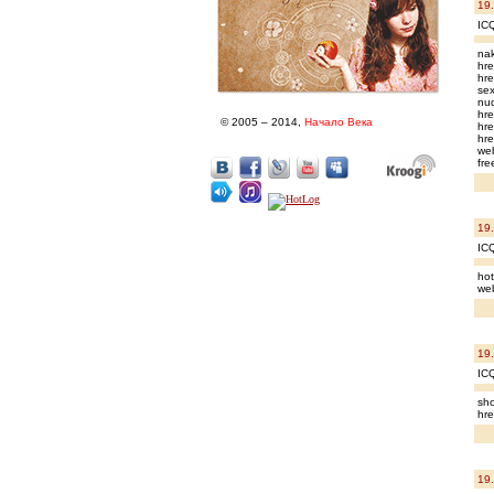
19
IC
na
hre
hre
sex
nud
hre
© 2005 – 2014,
Начало Века
hre
hre
we
fre
19
IC
hot
web
19
IC
sho
hre
19