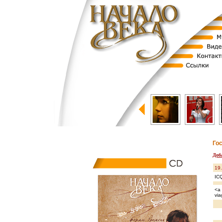
Го
Доб
19
IC
<a 
via