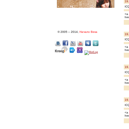
19
IC
<a 
hre
© 2005 – 2014,
Начало Века
19
IC
<a
hre
19
IC
<a 
hre
19
ICQ
<a 
hre