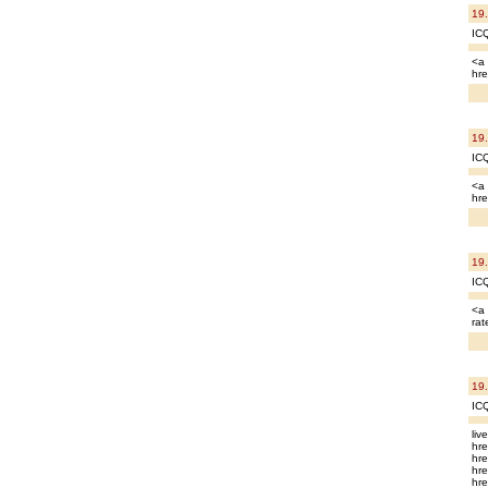
19
IC
<a 
hre
19
IC
<a 
hre
19
ICQ
<a 
rat
19
IC
liv
hre
hre
hre
hre